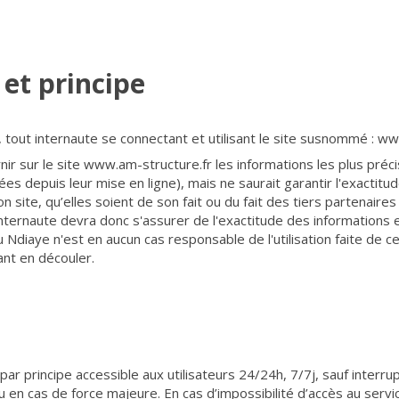
 et principe
r, tout internaute se connectant et utilisant le site susnommé : w
ir sur le site www.am-structure.fr les informations les plus préci
s depuis leur mise en ligne), mais ne saurait garantir l'exactitude
 site, qu’elles soient de son fait ou du fait des tiers partenaires 
internaute devra donc s'assurer de l'exactitude des informations e
ou Ndiaye n'est en aucun cas responsable de l'utilisation faite de c
ant en découler.
par principe accessible aux utilisateurs 24/24h, 7/7j, sauf inter
 en cas de force majeure. En cas d’impossibilité d’accès au ser