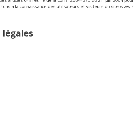
s articles 6-III et 19 de la Loi n° 2004-575 du 21 juin 2004 pou
rtons à la connaissance des utilisateurs et visiteurs du site www.
 légales