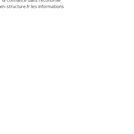
r la Confiance dans l'économie
am-structure.fr les informations