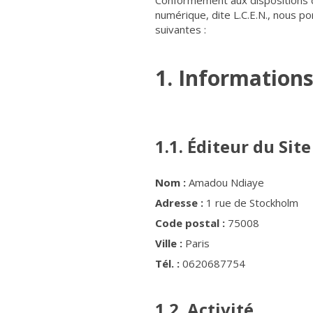
Conformément aux dispositions de
numérique, dite L.C.E.N., nous po
suivantes :
1. Informations
1.1. Éditeur du Site
Nom :
Amadou Ndiaye
Adresse :
1 rue de Stockholm
Code postal :
75008
Ville :
Paris
Tél. :
0620687754
1.2. Activité