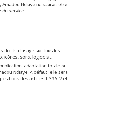
n, Amadou Ndiaye ne saurait être
é du service.
es droits d’usage sur tous les
, icônes, sons, logiciels…
publication, adaptation totale ou
madou Ndiaye. À défaut, elle sera
ositions des articles L.335-2 et